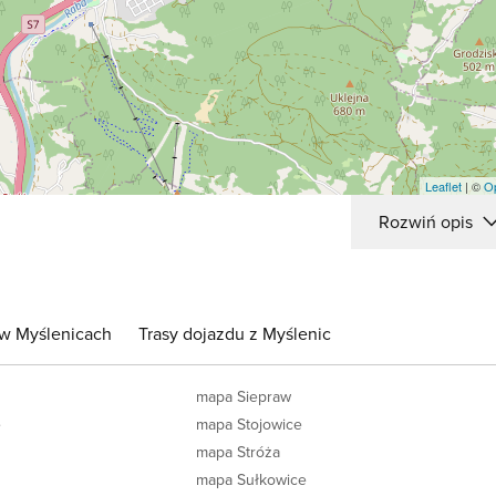
Leaflet
| ©
O
Rozwiń opis
 w Myślenicach
Trasy dojazdu z Myślenic
mapa Siepraw
e
mapa Stojowice
mapa Stróża
mapa Sułkowice