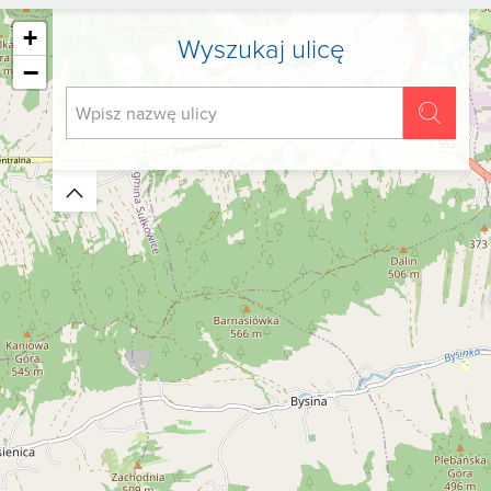
+
Wyszukaj ulicę
−
Zwiń/rozwiń