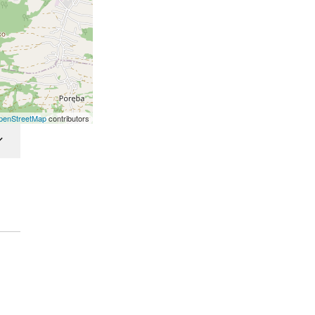
penStreetMap
contributors