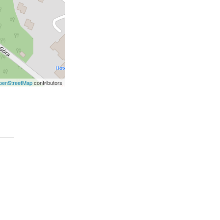
penStreetMap
contributors