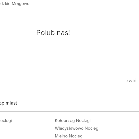
aldzkie Mrągowo
Polub nas!
zwiń
ap miast
Noclegi
Kołobrzeg Noclegi
Władysławowo Noclegi
Mielno Noclegi