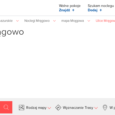
Wolne pokoje
Szukam noclegu
+
+
Znajdź
Dodaj
azurskie
Noclegi Mrągowo
mapa Mrągowa
Ulice Mrągo
rągowo
Rodzaj mapy
Wyznaczanie Trasy
W p