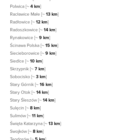
Polwica [~
4 km
]
Racławice Małe [~
13 km
]
Radłowice [~
12 km
]
Radoszkowice [~
14 km
]
Rynakowice [~
9 km
]
Ścinawa Polska [~
15 km
]
Siecieborowice [~
9 km
]
Siedlce [~
10 km
]
Skrzypnik [~
7 km
]
Sobocisko [~
3 km
]
Stary Górnik [~
16 km
]
Stary Otok [~
14 km
]
Stary Śleszów [~
14 km
]
Sulęcin [~
8 km
]
Sulimów [~
11 km
]
Święta Katarzyna [~
13 km
]
Swojków [~
8 km
]
Teodorów [~
5 km
]