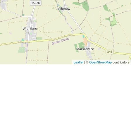
Leaflet
| ©
OpenStreetMap
contributors