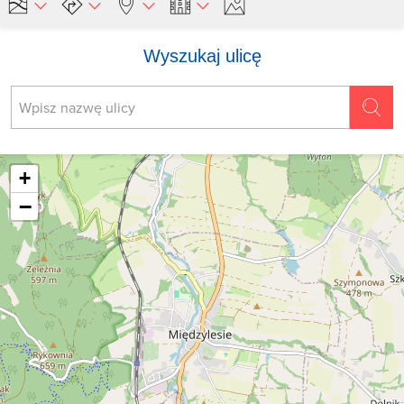
Wyszukaj ulicę
+
−