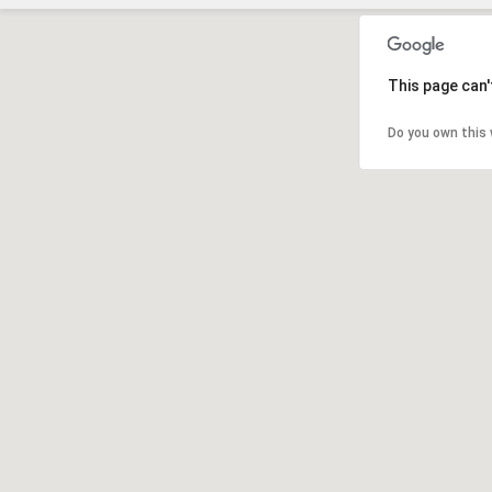
This page can'
Do you own this