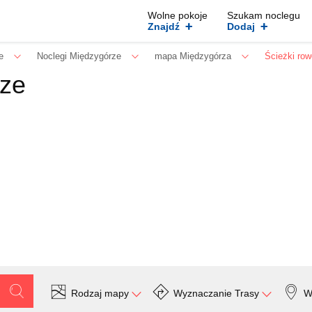
Wolne pokoje
Szukam noclegu
+
+
Znajdź
Dodaj
e
Noclegi Międzygórze
mapa Międzygórza
Ścieżki ro
rze
Rodzaj mapy
Wyznaczanie Trasy
W