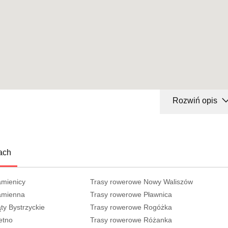
Rozwiń opis
ach
amienicy
Trasy rowerowe Nowy Waliszów
amienna
Trasy rowerowe Pławnica
ty Bystrzyckie
Trasy rowerowe Rogóżka
etno
Trasy rowerowe Różanka