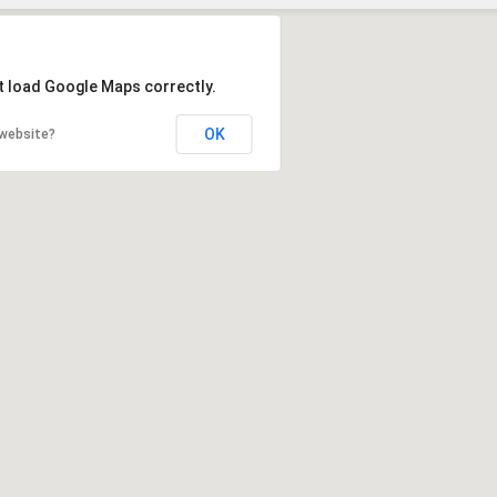
Szukaj
t load Google Maps correctly.
OK
 website?