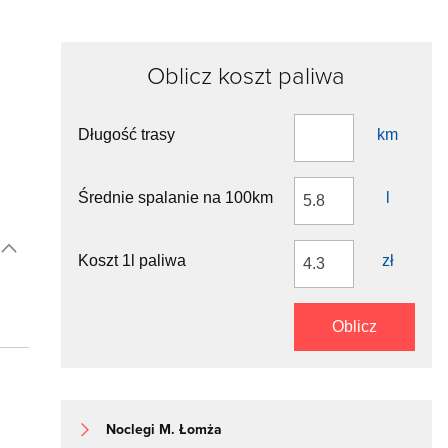
Oblicz koszt paliwa
Długość trasy
km
Średnie spalanie na 100km
l
Koszt 1l paliwa
zł
Oblicz
Noclegi M. Łomża