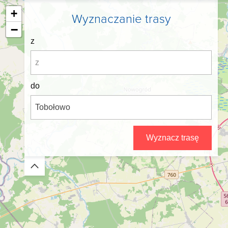
+
Wyznaczanie trasy
−
z
do
Wyznacz trasę
Zwiń/rozwiń