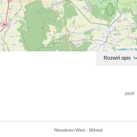
Leaflet
| ©
O
Rozwiń opis
zwiń
Niesułowo-Wieś - Mikstat