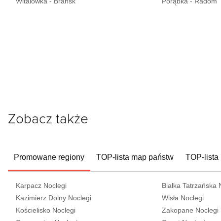
Witalówka - Brańsk
Porąbka - Radom
Zobacz także
Promowane regiony
TOP-lista map państw
TOP-lista
Karpacz Noclegi
Białka Tatrzańska 
Kazimierz Dolny Noclegi
Wisła Noclegi
Kościelisko Noclegi
Zakopane Noclegi