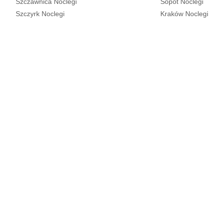
Szczawnica Noclegi
Sopot Noclegi
Szczyrk Noclegi
Kraków Noclegi