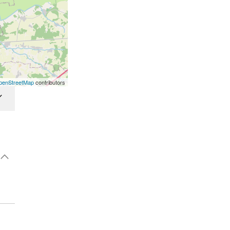
penStreetMap
contributors