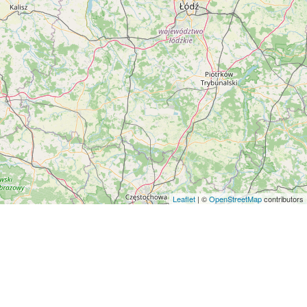
Leaflet
| ©
OpenStreetMap
contributors