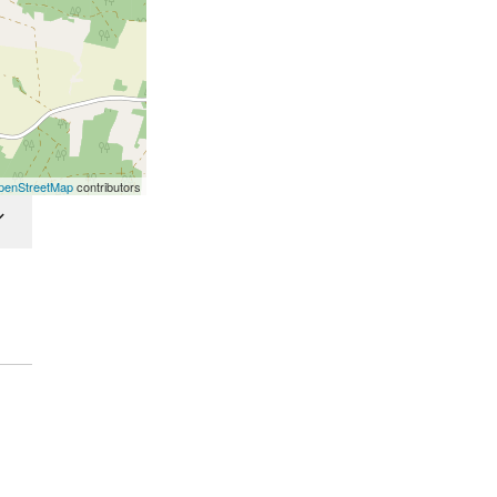
penStreetMap
contributors