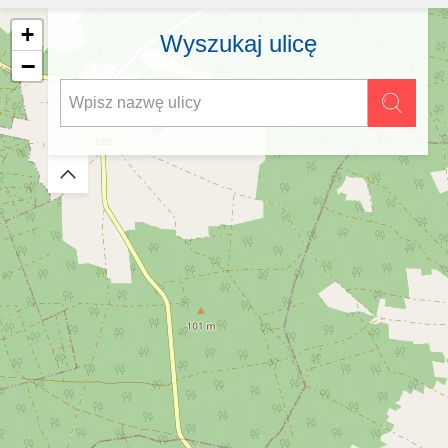
+
Wyszukaj ulicę
−
Zwiń/rozwiń