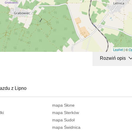
Leaflet
| ©
O
Rozwiń opis
jazdu z Lipno
mapa Słone
ki
mapa Sterków
mapa Sudoł
mapa Świdnica