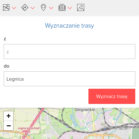
Wyznaczanie trasy
z
do
Wyznacz trasę
+
−