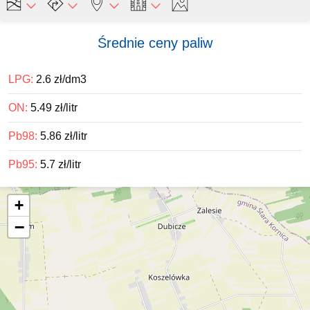
Średnie ceny paliw
LPG:
2.6 zł/dm3
ON:
5.49 zł/litr
Pb98:
5.86 zł/litr
Pb95:
5.7 zł/litr
+
−