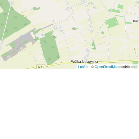
Leaflet
| ©
OpenStreetMap
contributors