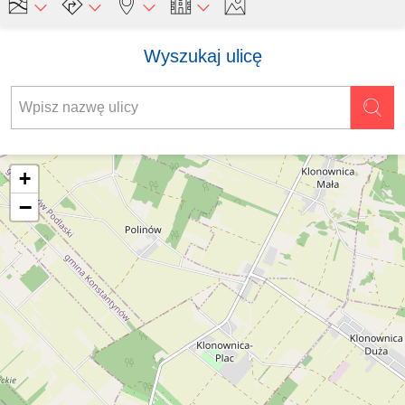
Wyszukaj ulicę
+
−