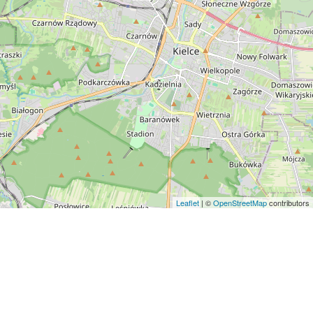
Leaflet
| ©
OpenStreetMap
contributors