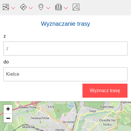
Wyznaczanie trasy
z
do
Wyznacz trasę
+
−