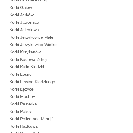
Korki Duszniki-Zdrój
Korki Gajów
Korki Jarków
Korki Jawornica
Korki Jeleniowa
Korki Jerzykowice Małe
Korki Jerzykowice Wielkie
Korki Krzyżanów
Korki Kudowa-Zdrój
Korki Kulin Kłodzki
Korki Leśne
Korki Lewina Kłodzkiego
Korki Łężyce
Korki Machov
Korki Pasterka
Korki Pekov
Korki Police nad Metují
Korki Radkowa