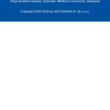
Długi weekend majowy,
Sylwester,
Weekend czerwcowy,
Zakopane
Copyright 2005-2026 by NOCOWANIE.PL Sp. z o.o.