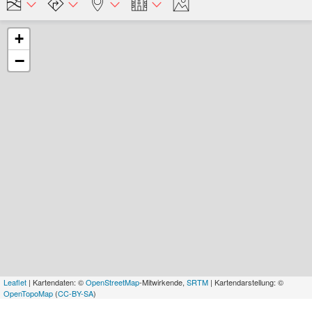
+
−
Leaflet
| Kartendaten: ©
OpenStreetMap
-Mitwirkende,
SRTM
| Kartendarstellung: ©
OpenTopoMap
(
CC-BY-SA
)