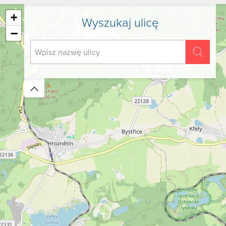
+
Wyszukaj ulicę
−
Zwiń/rozwiń