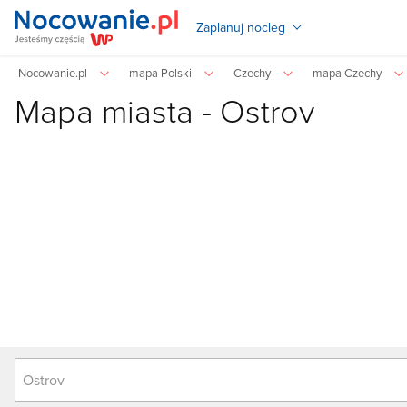
Zaplanuj nocleg
Nocowanie.pl
mapa Polski
Czechy
mapa Czechy
Mapa miasta -
Ostrov