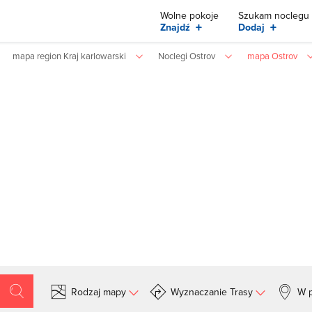
Wolne pokoje
Szukam noclegu
+
+
Znajdź
Dodaj
mapa region Kraj karlowarski
Noclegi Ostrov
mapa Ostrov
Rodzaj mapy
Wyznaczanie Trasy
W p