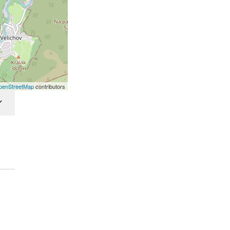
penStreetMap
contributors