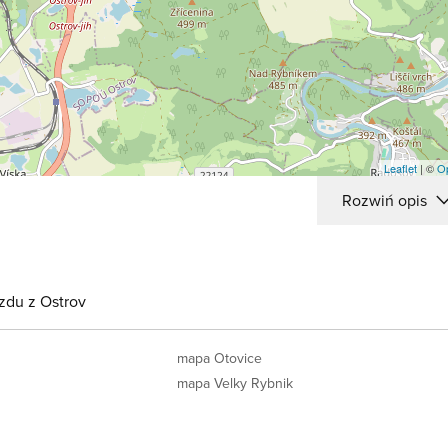
Leaflet
| ©
O
Rozwiń opis
zdu z Ostrov
y
mapa Otovice
mapa Velky Rybnik