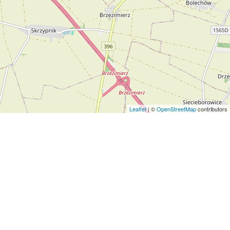
Leaflet
| ©
OpenStreetMap
contributors