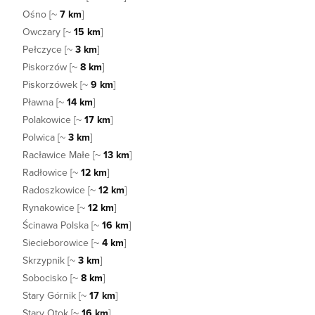
Ośno [~
7 km
]
Owczary [~
15 km
]
Pełczyce [~
3 km
]
Piskorzów [~
8 km
]
Piskorzówek [~
9 km
]
Pławna [~
14 km
]
Polakowice [~
17 km
]
Polwica [~
3 km
]
Racławice Małe [~
13 km
]
Radłowice [~
12 km
]
Radoszkowice [~
12 km
]
Rynakowice [~
12 km
]
Ścinawa Polska [~
16 km
]
Siecieborowice [~
4 km
]
Skrzypnik [~
3 km
]
Sobocisko [~
8 km
]
Stary Górnik [~
17 km
]
Stary Otok [~
16 km
]