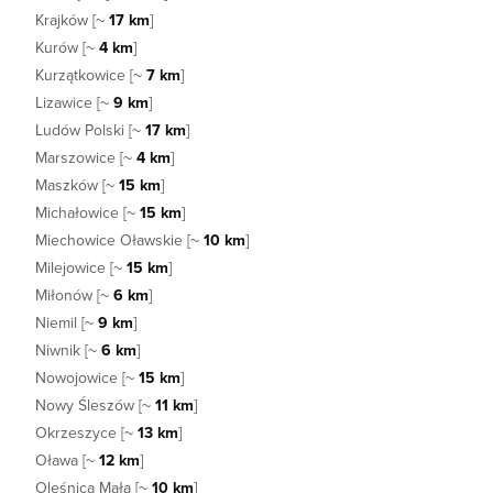
Krajków [~
17 km
]
Kurów [~
4 km
]
Kurzątkowice [~
7 km
]
Lizawice [~
9 km
]
Ludów Polski [~
17 km
]
Marszowice [~
4 km
]
Maszków [~
15 km
]
Michałowice [~
15 km
]
Miechowice Oławskie [~
10 km
]
Milejowice [~
15 km
]
Miłonów [~
6 km
]
Niemil [~
9 km
]
Niwnik [~
6 km
]
Nowojowice [~
15 km
]
Nowy Śleszów [~
11 km
]
Okrzeszyce [~
13 km
]
Oława [~
12 km
]
Oleśnica Mała [~
10 km
]