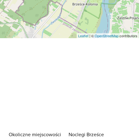
Leaflet
| ©
OpenStreetMap
contributors
Okoliczne miejscowości
Noclegi Brześce