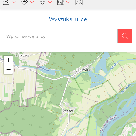
Wyszukaj ulicę
+
−