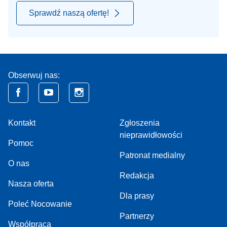
Sprawdź naszą ofertę!
Obserwuj nas:
Kontakt
Zgłoszenia
nieprawidłowości
Pomoc
Patronat medialny
O nas
Redakcja
Nasza oferta
Dla prasy
Poleć Nocowanie
Partnerzy
Współpraca