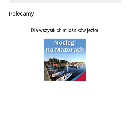
Polecamy
Dla wszystkich miłośników jezior: