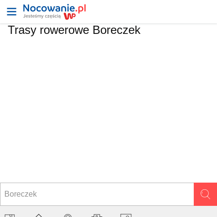
Trasy rowerowe Boreczek