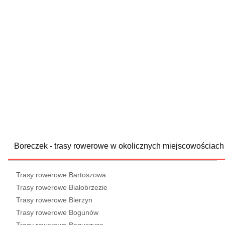
Boreczek - trasy rowerowe w okolicznych miejscowościach
Trasy rowerowe Bartoszowa
Trasy rowerowe Białobrzezie
Trasy rowerowe Bierzyn
Trasy rowerowe Bogunów