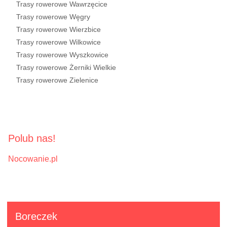
Trasy rowerowe Wawrzęcice
Trasy rowerowe Węgry
Trasy rowerowe Wierzbice
Trasy rowerowe Wilkowice
Trasy rowerowe Wyszkowice
Trasy rowerowe Żerniki Wielkie
Trasy rowerowe Zielenice
Polub nas!
Nocowanie.pl
Boreczek