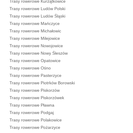
Trasy rowerowe Kurzątkowice
Trasy rowerowe Ludów Polski
Trasy rowerowe Ludów Śląski
Trasy rowerowe Mańczyce
Trasy rowerowe Michałowic
Trasy rowerowe Milejowice
Trasy rowerowe Nowojowice
Trasy rowerowe Nowy Śleszów
Trasy rowerowe Opatowice
Trasy rowerowe Ośno
Trasy rowerowe Pasterzyce
Trasy rowerowe Piotrków Borowski
Trasy rowerowe Piskorzów
Trasy rowerowe Piskorzówek
Trasy rowerowe Pławna
Trasy rowerowe Podgaj
Trasy rowerowe Polakowice
Trasy rowerowe Pożarzyce