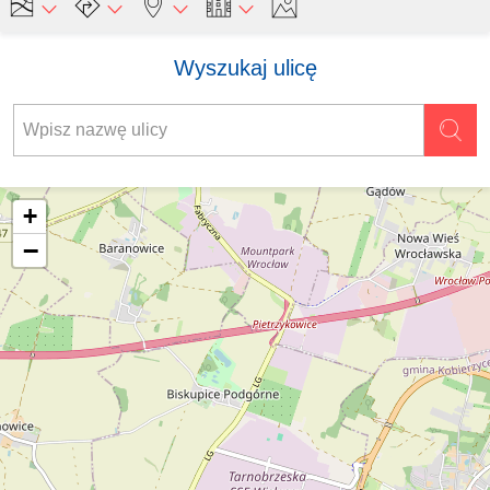
Wyszukaj ulicę
+
−