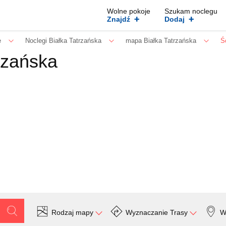
Wolne pokoje
Szukam noclegu
+
+
Znajdź
Dodaj
e
Noclegi Białka Tatrzańska
mapa Białka Tatrzańska
Ś
rzańska
Rodzaj mapy
Wyznaczanie Trasy
W