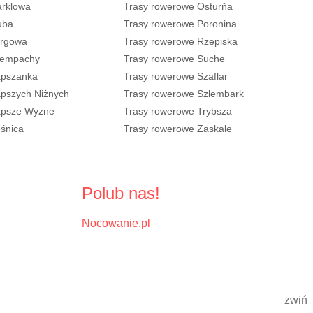
arklowa
Trasy rowerowe Osturňa
uba
Trasy rowerowe Poronina
urgowa
Trasy rowerowe Rzepiska
rempachy
Trasy rowerowe Suche
apszanka
Trasy rowerowe Szaflar
apszych Niżnych
Trasy rowerowe Szlembark
apsze Wyżne
Trasy rowerowe Trybsza
śnica
Trasy rowerowe Zaskale
Polub nas!
Nocowanie.pl
zwiń