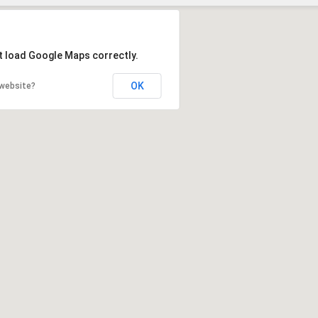
Szukaj
t load Google Maps correctly.
OK
 website?