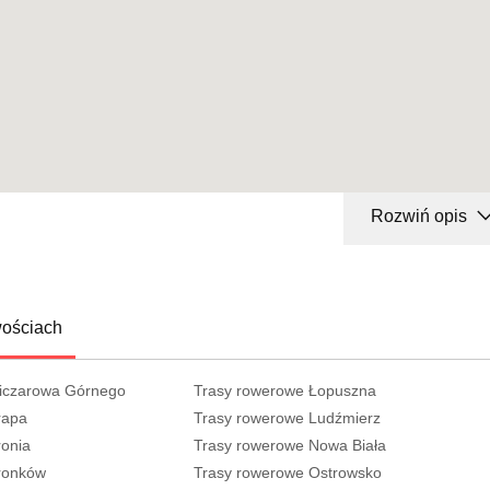
Rozwiń opis
wościach
liczarowa Górnego
Trasy rowerowe Łopuszna
rapa
Trasy rowerowe Ludźmierz
ronia
Trasy rowerowe Nowa Biała
ronków
Trasy rowerowe Ostrowsko