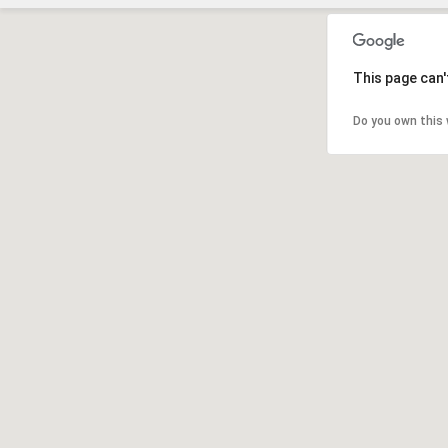
This page can'
Do you own this