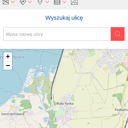
Wyszukaj ulicę
+
−