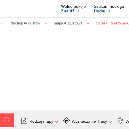
Wolne pokoje
Szukam noclegu
+
+
Znajdź
Dodaj
Noclegi Augustów
mapa Augustowa
Ścieżki rowerowe 
Rodzaj mapy
Wyznaczanie Trasy
W