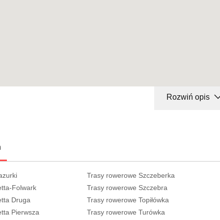
Rozwiń opis
h
azurki
Trasy rowerowe Szczeberka
tta-Folwark
Trasy rowerowe Szczebra
tta Druga
Trasy rowerowe Topiłówka
tta Pierwsza
Trasy rowerowe Turówka