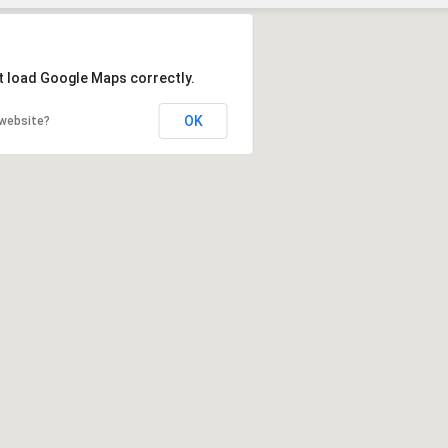
Szukaj
t load Google Maps correctly.
OK
 website?