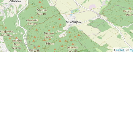
Leaflet
| ©
O