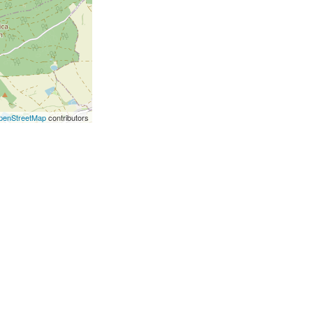
penStreetMap
contributors