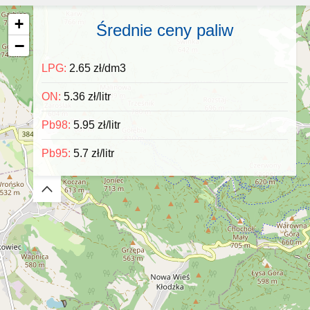
+
Średnie ceny paliw
−
LPG:
2.65 zł/dm3
ON:
5.36 zł/litr
Pb98:
5.95 zł/litr
Pb95:
5.7 zł/litr
Zwiń/rozwiń