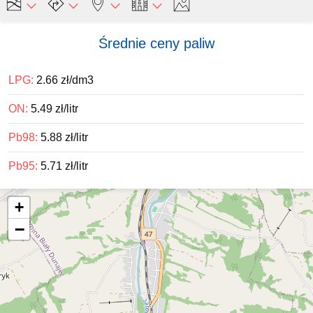
Średnie ceny paliw
LPG:
2.66 zł/dm3
ON:
5.49 zł/litr
Pb98:
5.88 zł/litr
Pb95:
5.71 zł/litr
+
−