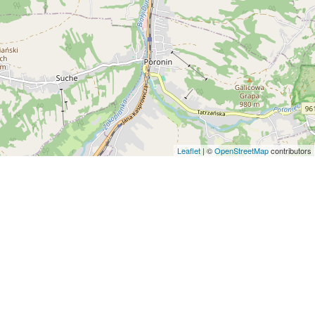
Leaflet
| ©
OpenStreetMap
contributors