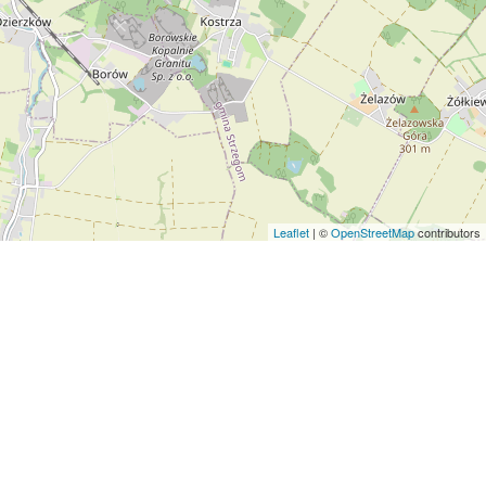
Leaflet
| ©
OpenStreetMap
contributors