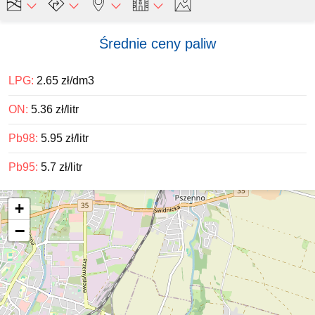
Średnie ceny paliw
LPG:
2.65 zł/dm3
ON:
5.36 zł/litr
Pb98:
5.95 zł/litr
Pb95:
5.7 zł/litr
+
−