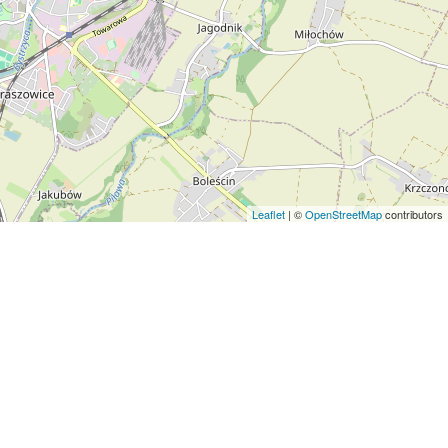
Leaflet
| ©
OpenStreetMap
contributors